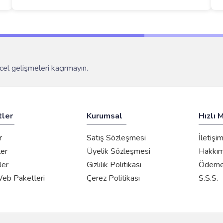
el gelişmeleri kaçırmayın.
tler
Kurumsal
Hızlı 
r
Satış Sözleşmesi
İletişi
ler
Üyelik Sözleşmesi
Hakkım
ler
Gizlilik Politikası
Ödeme 
Web Paketleri
Çerez Politikası
S.S.S.