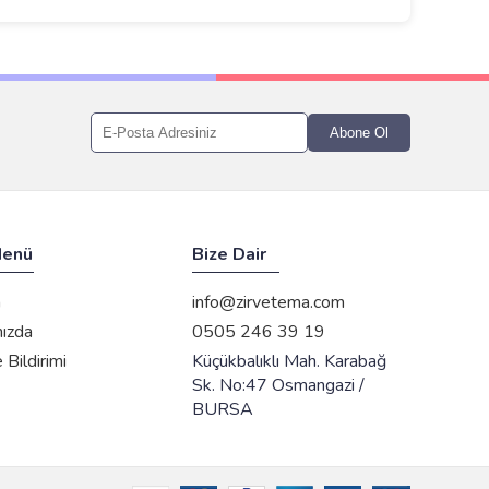
Abone Ol
Menü
Bize Dair
m
info@zirvetema.com
ızda
0505 246 39 19
Bildirimi
Küçükbalıklı Mah. Karabağ
Sk. No:47 Osmangazi /
BURSA