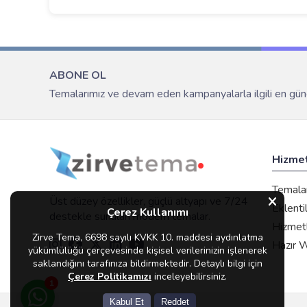
ABONE OL
Temalarımız ve devam eden kampanyalarla ilgili en günc
Hizme
Temala
Üst düzey özellikler, güçlü altyapı ve 7/24
Eklenti
Çerez Kullanımı
destekle sunulan modern temalar.
Hizmet
Zirve Tema, 6698 sayılı KVKK 10. maddesi aydınlatma
Hazır 
yükümlülüğü çerçevesinde kişisel verilerinizin işlenerek
saklandığını tarafınıza bildirmektedir. Detaylı bilgi için
Çerez Politikamızı
inceleyebilirsiniz.
1
Kabul Et
Reddet