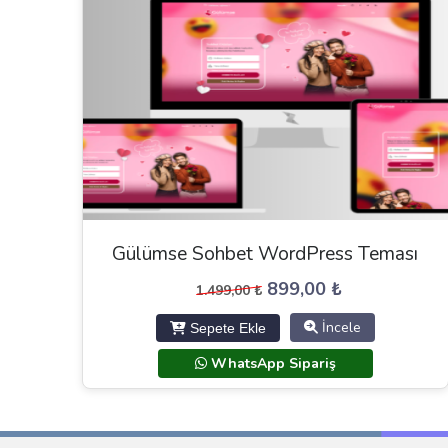
Gülümse Sohbet WordPress Teması
Orijinal
Şu
899,00
₺
1.499,00
₺
fiyat:
andaki
İncele
Sepete Ekle
1.499,00 ₺.
fiyat:
899,00 ₺.
WhatsApp Sipariş