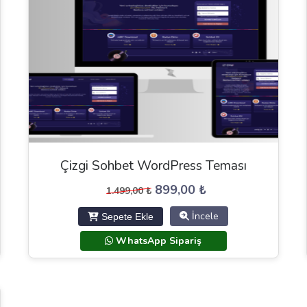
Çizgi Sohbet WordPress Teması
Orijinal
Şu
899,00
₺
1.499,00
₺
fiyat:
andaki
İncele
Sepete Ekle
1.499,00 ₺.
fiyat:
899,00 ₺.
WhatsApp Sipariş