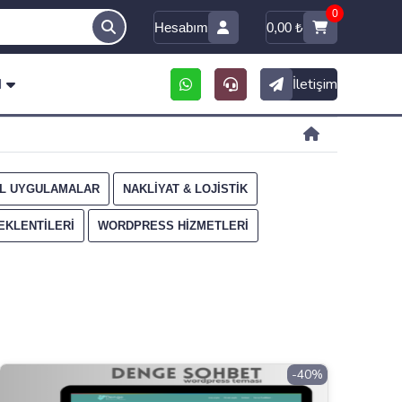
0
Hesabım
0,00
₺
M
İletişim
L UYGULAMALAR
NAKLIYAT & LOJISTIK
KLENTILERI
WORDPRESS HIZMETLERI
-40%