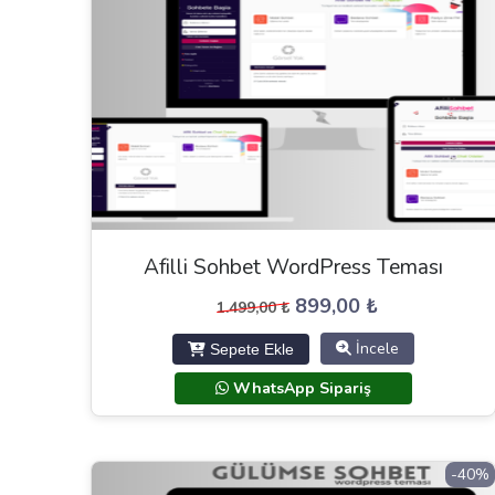
Afilli Sohbet WordPress Teması
Orijinal
Şu
899,00
₺
1.499,00
₺
fiyat:
andaki
İncele
Sepete Ekle
1.499,00 ₺.
fiyat:
899,00 ₺.
WhatsApp Sipariş
-40%