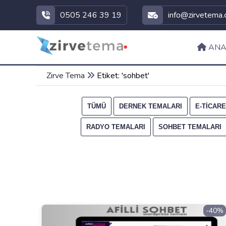
0505 246 39 19
info@zirvetema
ANA
Zirve Tema
Etiket: 'sohbet'
TÜMÜ
DERNEK TEMALARI
E-TICAR
RADYO TEMALARI
SOHBET TEMALARI
-40%