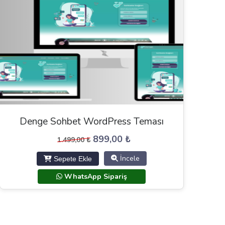
Denge Sohbet WordPress Teması
Orijinal
Şu
899,00
₺
1.499,00
₺
fiyat:
andaki
İncele
Sepete Ekle
1.499,00 ₺.
fiyat:
899,00 ₺.
WhatsApp Sipariş