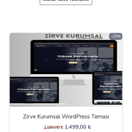
-29%
Zirve Kurumsal WordPress Teması
Orijinal
Şu
1.499,00
₺
2.099,00
₺