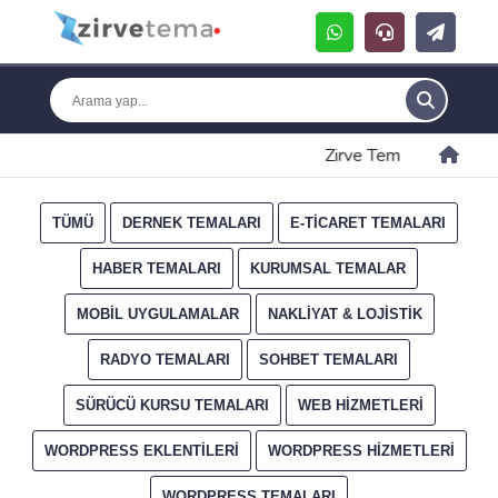
Zirve Tema
Etiket: '
TÜMÜ
DERNEK TEMALARI
E-TICARET TEMALARI
HABER TEMALARI
KURUMSAL TEMALAR
MOBIL UYGULAMALAR
NAKLIYAT & LOJISTIK
RADYO TEMALARI
SOHBET TEMALARI
SÜRÜCÜ KURSU TEMALARI
WEB HIZMETLERI
WORDPRESS EKLENTILERI
WORDPRESS HIZMETLERI
WORDPRESS TEMALARI