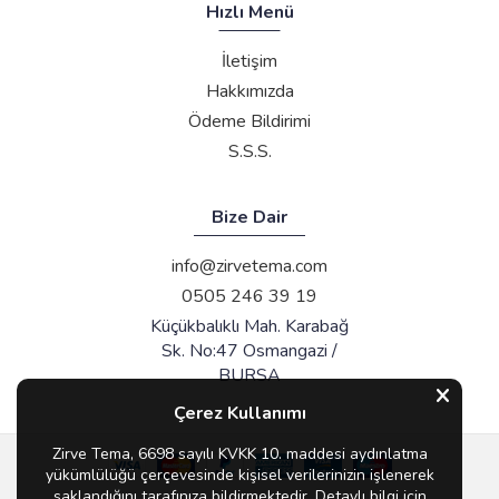
Hızlı Menü
İletişim
Hakkımızda
Ödeme Bildirimi
S.S.S.
Bize Dair
info@zirvetema.com
0505 246 39 19
Küçükbalıklı Mah. Karabağ
Sk. No:47 Osmangazi /
BURSA
Çerez Kullanımı
Zirve Tema, 6698 sayılı KVKK 10. maddesi aydınlatma
yükümlülüğü çerçevesinde kişisel verilerinizin işlenerek
saklandığını tarafınıza bildirmektedir. Detaylı bilgi için