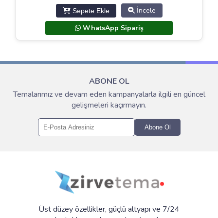
fiyat:
andaki
İncele
Sepete Ekle
2.099,00 ₺.
fiyat:
1.499,00 ₺.
WhatsApp Sipariş
ABONE OL
Temalarımız ve devam eden kampanyalarla ilgili en güncel
gelişmeleri kaçırmayın.
Abone Ol
Üst düzey özellikler, güçlü altyapı ve 7/24