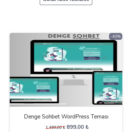
-40%
Denge Sohbet WordPress Teması
Orijinal
Şu
899,00
₺
1.499,00
₺