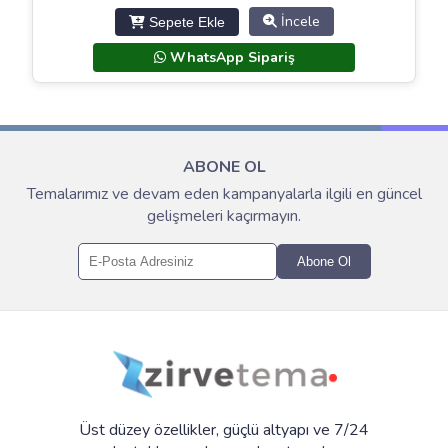
fiyat:
andaki
İncele
Sepete Ekle
1.499,00 ₺.
fiyat:
899,00 ₺.
WhatsApp Sipariş
ABONE OL
Temalarımız ve devam eden kampanyalarla ilgili en güncel
gelişmeleri kaçırmayın.
Abone Ol
Üst düzey özellikler, güçlü altyapı ve 7/24