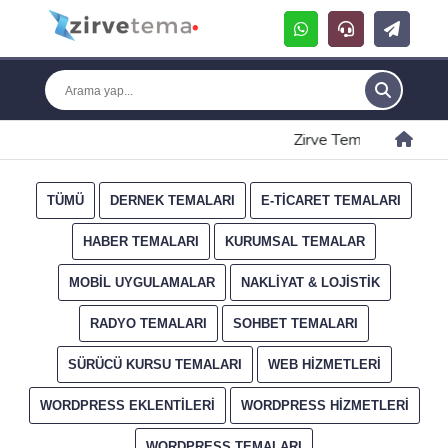
Zirve Tema
Etiket: '
TÜMÜ
DERNEK TEMALARI
E-TICARET TEMALARI
HABER TEMALARI
KURUMSAL TEMALAR
MOBIL UYGULAMALAR
NAKLIYAT & LOJISTIK
RADYO TEMALARI
SOHBET TEMALARI
SÜRÜCÜ KURSU TEMALARI
WEB HIZMETLERI
WORDPRESS EKLENTILERI
WORDPRESS HIZMETLERI
WORDPRESS TEMALARI