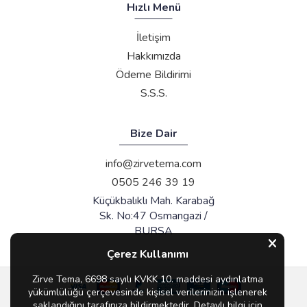
Hızlı Menü
İletişim
Hakkımızda
Ödeme Bildirimi
S.S.S.
Bize Dair
info@zirvetema.com
0505 246 39 19
Küçükbalıklı Mah. Karabağ
Sk. No:47 Osmangazi /
BURSA
Çerez Kullanımı
Zirve Tema, 6698 sayılı KVKK 10. maddesi aydınlatma
yükümlülüğü çerçevesinde kişisel verilerinizin işlenerek
saklandığını tarafınıza bildirmektedir. Detaylı bilgi için